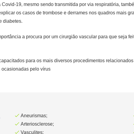
ovid-19, mesmo sendo transmitida por via respiratória, também
explicar os
casos de trombose
e derrames nos quadros mais gr
 diabetes.
ortância a procura por um cirurgião vascular para que seja fe
capacitados para os mais diversos procedimentos relacionados 
 ocasionadas pelo vírus
o
Aneurismas;
Arteriosclerose;
Vasculites;