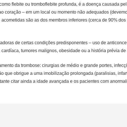
mo flebite ou tromboflebite profunda, é a doença causada pel
 ao coração – em um local ou momento não adequados (devem
 acometidas são as dos membros inferiores (cerca de 90% dos
adoras de certas condições predisponentes – uso de anticonce
a cardíaca, tumores malignos, obesidade ou a história prévia d
ento da trombose: cirurgias de médio e grande portes, infecçõ
ção que obrigue a uma imobilização prolongada (paralisias, infa
rtante citar ainda a idade avançada e os pacientes com anorma