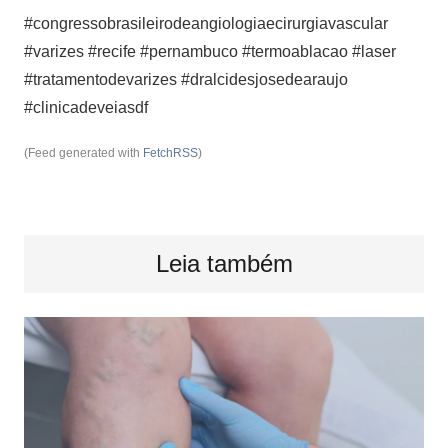
#congressobrasileirodeangiologiaecirurgiavascular
#varizes #recife #pernambuco #termoablacao #laser
#tratamentodevarizes #dralcidesjosedearaujo
#clinicadeveiasdf
(Feed generated with
FetchRSS
)
Leia também