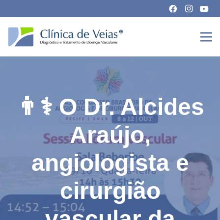
👨⚕️ O Dr. Alcides
Araújo,
angiologista e
cirurgião
vascular da